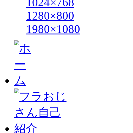
1024×768
1280×800
1980×1080